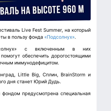
стиваль Live Fest Summer, на который
еты в пользу фонда
«Подсолнух»
.
дсолнух» с включенным в них
 помогут обеспечить дорогостоящими
вичным иммунодефицитом.
рад, Little Big, Сплин, BrainStorm и
ого дня станет Юрий Дудь.
я фондом предусмотрена специальная