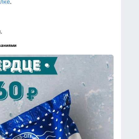
лке
.
.
ваниями