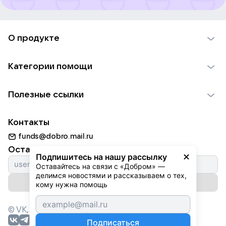
О продукте
О проекте VK Добро
Категории помощи
Отчеты VK Добро
Детям
Использование материалов
Полезные ссылки
Взрослым
Обратная связь
Найти фонд
Пожилым
Контакты
Для НКО
Волонтеры
Животным
funds@dobro.mail.ru
Партнерам
Добрый день
Оставайтесь с нами
Природе
Подпишитесь на нашу рассылку
Истории
Оставайтесь на связи с «Добром» — 
Культуре
делимся новостями и рассказываем о тех, 
Автоплатежи
Подписаться на рассылку
Фондам
кому нужна помощь
© VK,
2026
г. Все права защищены.
Подписаться