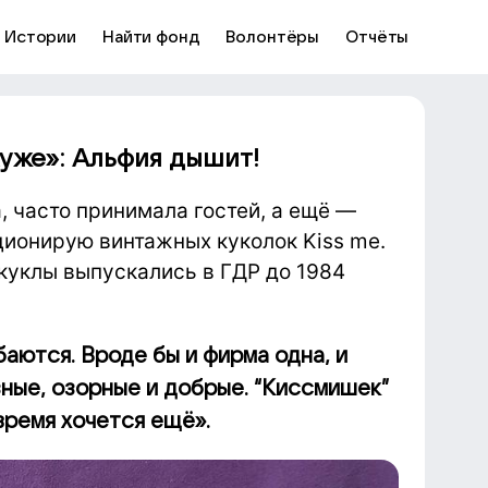
Истории
Найти фонд
Волонтёры
Отчёты
хуже»: Альфия дышит!
 часто принимала гостей, а ещё —
ционирую винтажных куколок Kiss me.
 куклы выпускались в ГДР до 1984
ыбаются. Вроде бы и фирма одна, и
зные, озорные и добрые. “Киссмишек”
время хочется ещё».