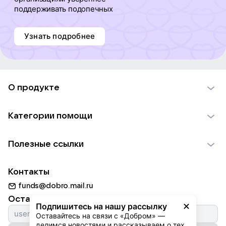
поддерживать подопечных
Узнать подробнее
О продукте
О проекте VK Добро
Категории помощи
Отчеты VK Добро
Детям
Использование материалов
Полезные ссылки
Взрослым
Обратная связь
Найти фонд
Пожилым
Контакты
Для НКО
Волонтеры
Животным
funds@dobro.mail.ru
Партнерам
Добрый день
Оставайтесь с нами
Природе
Подпишитесь на нашу рассылку
Истории
Оставайтесь на связи с «Добром» — 
Культуре
делимся новостями и рассказываем о тех, 