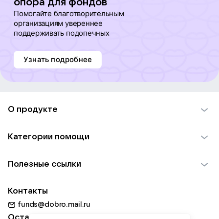
опора для фондов
Помогайте благотворительным
организациям увереннее
поддерживать подопечных
Узнать подробнее
О продукте
О проекте VK Добро
Категории помощи
Отчеты VK Добро
Детям
Использование материалов
Полезные ссылки
Взрослым
Обратная связь
Найти фонд
Пожилым
Контакты
Для НКО
Волонтеры
Животным
funds@dobro.mail.ru
Партнерам
Добрый день
Оставайтесь с нами
Природе