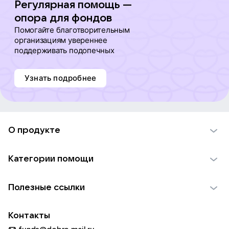
Регулярная помощь —
опора для фондов
Помогайте благотворительным
организациям увереннее
поддерживать подопечных
Узнать подробнее
О продукте
О проекте VK Добро
Категории помощи
Отчеты VK Добро
Детям
Использование материалов
Полезные ссылки
Взрослым
Обратная связь
Найти фонд
Пожилым
Контакты
Для НКО
Волонтеры
Животным