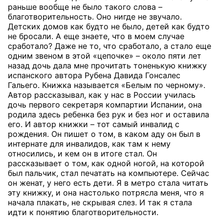
раньше вообще не было такого слова –
благотворительность. Оно нигде не звучало.
Детских домов как будто не было, детей как будто
не бросали. А еще знаете, что в моем случае
сработало? Даже не то, что сработало, а стало еще
одним звеном в этой «цепочке» – около пяти лет
назад дочь дала мне прочитать тоненькую книжку
испанского автора Рубена Давида Гонсалес
Гальего. Книжка называется «Белым по черному».
Автор рассказывал, как у нас в России училась
дочь первого секретаря компартии Испании, она
родила здесь ребенка без рук и без ног и оставила
его. И автор книжки – тот самый инвалид с
рождения. Он пишет о том, в каком аду он был в
интернате для инвалидов, как там к нему
относились, и кем он в итоге стал. Он
рассказывает о том, как одной ногой, на которой
был пальчик, стал печатать на компьютере. Сейчас
он женат, у него есть дети. Я в метро стала читать
эту книжку, и она настолько потрясла меня, что я
начала плакать, не скрывая слез. И так я стала
идти к понятию благотворительности.