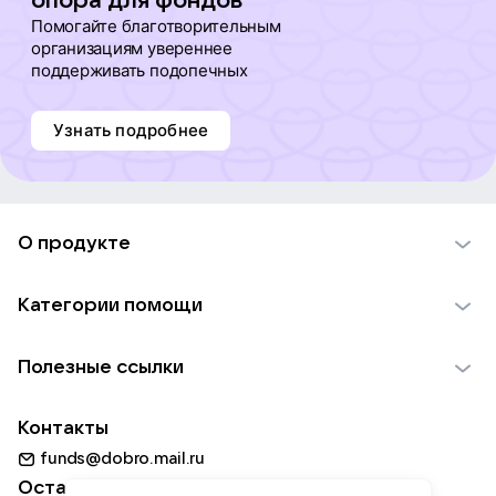
опора для фондов
Помогайте благотворительным
организациям увереннее
поддерживать подопечных
Узнать подробнее
О продукте
О проекте VK Добро
Категории помощи
Отчеты VK Добро
Детям
Использование материалов
Полезные ссылки
Взрослым
Обратная связь
Найти фонд
Пожилым
Контакты
Для НКО
Волонтеры
Животным
funds@dobro.mail.ru
Партнерам
Добрый день
Оставайтесь с нами
Природе