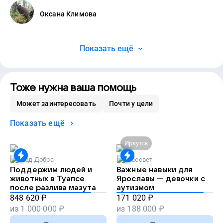
Оксана Климова
Показать ещё
Тоже нужна ваша помощь
Может заинтересовать
Почти у цели
Показать ещё
Иркутск
Код Добра
Рассвет
Поддержим людей и
Важные навыки для
животных в Туапсе
Ярославы — девочки с
после разлива мазута
аутизмом
848 620
₽
171 020
₽
из
1 000 000
₽
из
188 000
₽