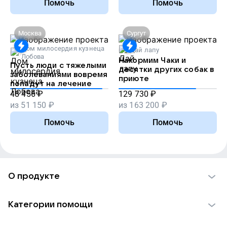
Помочь
Помочь
Москва
Сургут
Дом милосердия кузнеца
Дай лапу
Лобова
Накормим Чаки и
Пусть люди с тяжелыми
десятки других собак в
заболеваниями вовремя
приюте
попадут на лечение
48 456
₽
129 730
₽
из
51 150
₽
из
163 200
₽
Помочь
Помочь
О продукте
О проекте VK Добро
Категории помощи
Отчеты VK Добро
Детям