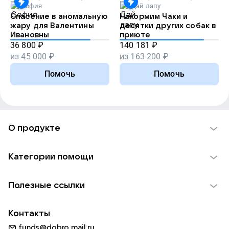
София
Дай лапу
Спасение в аномальную
Накормим Чаки и
жару для Валентины
десятки других собак в
Ивановны
приюте
36 800
₽
140 181
₽
из
45 000
₽
из
163 200
₽
Помочь
Помочь
О продукте
О проекте VK Добро
Категории помощи
Отчеты VK Добро
Детям
Использование материалов
Полезные ссылки
Взрослым
Обратная связь
Найти фонд
Пожилым
Контакты
Для НКО
Волонтеры
Животным
funds@dobro.mail.ru