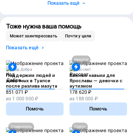
Показать ещё
Тоже нужна ваша помощь
Может заинтересовать
Почти у цели
Показать ещё
Иркутск
Код Добра
Рассвет
Поддержим людей и
Важные навыки для
животных в Туапсе
Ярославы — девочки с
после разлива мазута
аутизмом
851 071
₽
178 620
₽
из
1 000 000
₽
из
188 000
₽
Помочь
Помочь
Ставрополь
Сургут