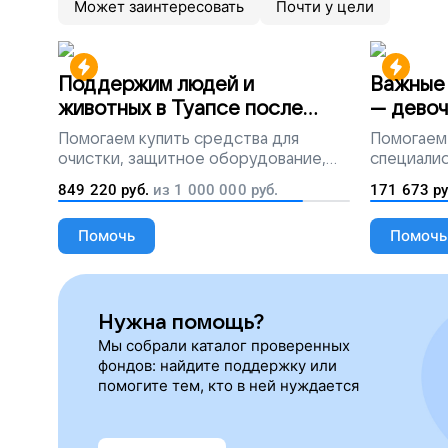
Может заинтересовать
Почти у цели
Поддержим людей и
Важные 
животных в Туапсе после
— девоч
разлива мазута
Помогаем
купить средства для
Помогаем
очистки, защитное оборудование,
специалис
лекарства, корм и предметы первой
849 220
руб.
из
1 000 000
руб.
171 673
ру
необходимости
Помочь
Помочь
Нужна помощь?
Мы собрали каталог проверенных
фондов: найдите поддержку или
помогите тем, кто в ней нуждается