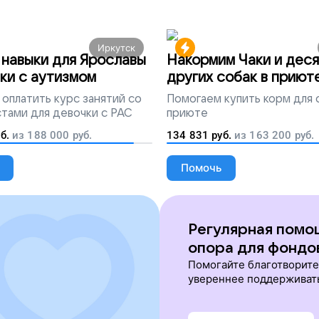
Иркутск
навыки для Ярославы
Накормим Чаки и деся
ки с аутизмом
других собак в приют
оплатить курс занятий со
Помогаем
купить корм для 
тами для девочки с РАС
приюте
б.
из
188 000
руб.
134 831
руб.
из
163 200
руб.
Помочь
Регулярная помо
опора для фондо
Помогайте благотворит
увереннее поддерживат