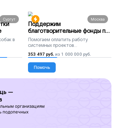
Сургут
Москва
тки
Поддержим
е
благотворительные фонды по
всей России
собак в
Помогаем
оплатить работу
системных проектов
благотворительных организаций
353 497
руб.
из
1 000 000
руб.
Помочь
щь —
в
ельным организациям
ь подопечных