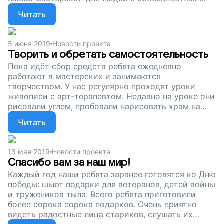
развития. Помогите ребятам работать, обретать
Читать
самостоятельность и свое дело, поддержите наш
проект!
5 июня 2019
Новости проекта
Творить и обретать самостоятельность
Пока идёт сбор средств ребята ежедневно
работают в мастерских и занимаются
творчеством. У нас регулярно проходят уроки
живописи с арт-терапевтом. Недавно на уроке они
рисовали углем, пробовали нарисовать храм на
реке Ангаре. А мы продолжаем собирать деньги,
Читать
чтобы взрослые люди с особенностями развития
могли и дальше работать, зарабатывать и обретать
самостоятельность. Поддержите наш проект!
13 мая 2019
Новости проекта
Спасибо вам за наш мир!
Каждый год наши ребята заранее готовятся ко Дню
победы: шьют подарки для ветеранов, детей войны
и тружеников тыла. Всего ребята приготовили
более сорока сорока подарков. Очень приятно
видеть радостные лица стариков, слушать их