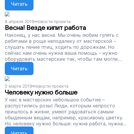
рассказы. Мы, благодаря этим людям, знаем о
Читать
войне только понаслышке. Спасибо им за этот
мир. Сейчас мы собираем деньги, чтобы наша
мастерская продолжала работу. Вы можете
8 апреля 2019
Новости проекта
помочь взрослым людям с особенностями
Весна! Везде кипит работа
развития работать, зарабатывать и обретать
Наконец, у нас весна. Мы очень любим гулять с
самостоятельность. Поддержите наш проект.
ребятами в роще неподалеку от мастерской –
слушать пение птиц, ходить по дорожкам. Но
сейчас нам очень нужна ваша помощь – нужно
оборудовать мастерские так, чтобы там могли
работать люди с нарушениями здоровья. Им
Читать
непросто найти работу и свое место в жизни, а у
нас они могут стать самостоятельнее, привыкнуть
к труду в коллективе, получить нужные навыки и
5 марта 2019
Новости проекта
потом, возможно, найти работу на предприятии.
Человеку нужно больше
Поддержите наш проект!
У нас в мастерских небольшое событие –
распустились розы! Люди, которым непросто
пришлось в жизни, умеют радоваться самым
обыденным вещам, например, красивому цветку.
Но человеку нужно больше: нужна работа, нужна
зарплата, самостоятельность...Сейчас мы
Читать