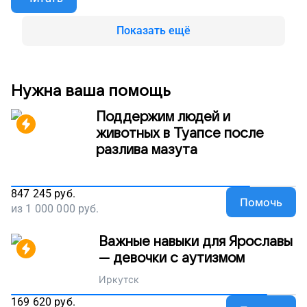
собираем деньги, чтобы люди с нарушениями
здоровья могли трудиться и вставать на ноги.
Поддержите наш проект!
Показать ещё
Нужна ваша помощь
Поддержим людей и
животных в Туапсе после
разлива мазута
847 245
руб.
Помочь
из
1 000 000
руб.
Важные навыки для Ярославы
— девочки с аутизмом
Иркутск
169 620
руб.