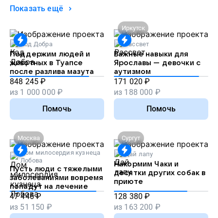
Показать ещё
Иркутск
Код Добра
Рассвет
Поддержим людей и
Важные навыки для
животных в Туапсе
Ярославы — девочки с
после разлива мазута
аутизмом
848 245
₽
171 020
₽
из
1 000 000
₽
из
188 000
₽
Помочь
Помочь
Москва
Сургут
Дом милосердия кузнеца
Дай лапу
Лобова
Накормим Чаки и
Пусть люди с тяжелыми
десятки других собак в
заболеваниями вовремя
приюте
попадут на лечение
47 446
₽
128 380
₽
из
51 150
₽
из
163 200
₽