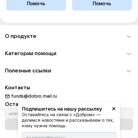
Помочь
Помочь
О продукте
О проекте VK Добро
Категории помощи
Отчеты VK Добро
Детям
Использование материалов
Полезные ссылки
Взрослым
Обратная связь
Найти фонд
Пожилым
Контакты
Для НКО
Волонтеры
Животным
funds@dobro.mail.ru
Партнерам
Добрый день
Оставайтесь с нами
Природе
Подпишитесь на нашу рассылку
Истории
Оставайтесь на связи с «Добром» — 
Культуре
делимся новостями и рассказываем о тех, 
Автоплатежи
Подписаться на рассылку
Фондам
кому нужна помощь