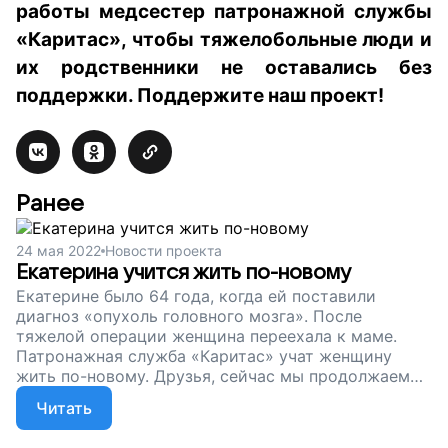
работы
медсестер патронажной службы
«Каритас», чтобы тяжелобольные
люди
и
их родственники
не оставались без
поддержки
. Поддержите наш проект!
Ранее
24 мая 2022
Новости проекта
Екатерина учится жить по-новому
Екатерине было 64 года, когда ей поставили
диагноз «опухоль головного мозга». После
тяжелой операции женщина переехала к маме.
Патронажная служба «Каритас» учат женщину
жить по-новому. Друзья, сейчас мы продолжаем
сбор на зарплаты для медсестер. Поддержите
Читать
проект. Пусть люди, столкнувшиеся с бедой, не
остаются одни!