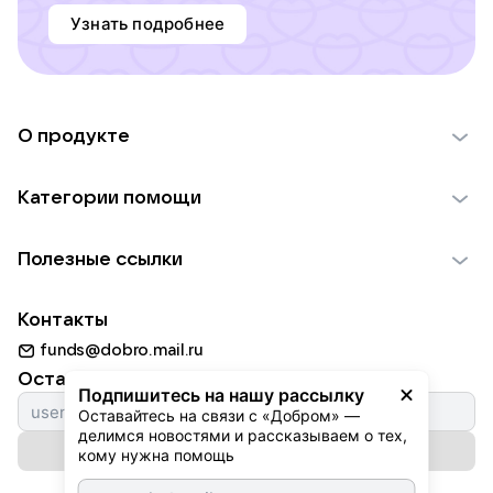
Узнать подробнее
О продукте
О проекте VK Добро
Категории помощи
Отчеты VK Добро
Детям
Использование материалов
Полезные ссылки
Взрослым
Обратная связь
Найти фонд
Пожилым
Контакты
Для НКО
Волонтеры
Животным
funds@dobro.mail.ru
Партнерам
Добрый день
Оставайтесь с нами
Природе
Подпишитесь на нашу рассылку
Истории
Оставайтесь на связи с «Добром» — 
Культуре
делимся новостями и рассказываем о тех, 
Автоплатежи
Подписаться на рассылку
Фондам
кому нужна помощь