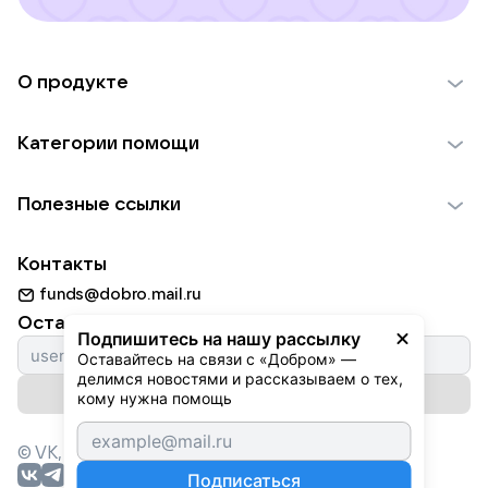
О продукте
О проекте VK Добро
Категории помощи
Отчеты VK Добро
Детям
Использование материалов
Полезные ссылки
Взрослым
Обратная связь
Найти фонд
Пожилым
Контакты
Для НКО
Волонтеры
Животным
funds@dobro.mail.ru
Партнерам
Добрый день
Оставайтесь с нами
Природе
Подпишитесь на нашу рассылку
Истории
Оставайтесь на связи с «Добром» — 
Культуре
делимся новостями и рассказываем о тех, 
Автоплатежи
Подписаться на рассылку
Фондам
кому нужна помощь
© VK,
2026
г. Все права защищены.
Подписаться