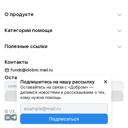
О продукте
О проекте VK Добро
Категории помощи
Отчеты VK Добро
Детям
Использование материалов
Полезные ссылки
Взрослым
Обратная связь
Найти фонд
Пожилым
Контакты
Для НКО
Волонтеры
Животным
funds@dobro.mail.ru
Партнерам
Добрый день
Оставайтесь с нами
Природе
Подпишитесь на нашу рассылку
Истории
Оставайтесь на связи с «Добром» — 
Культуре
делимся новостями и рассказываем о тех, 
Автоплатежи
Подписаться на рассылку
Фондам
кому нужна помощь
© VK,
2026
г. Все права защищены.
Подписаться