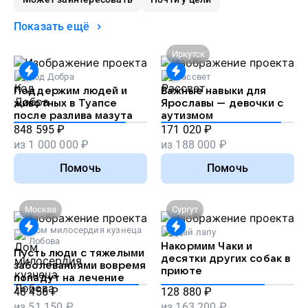
Показать ещё
Иркутск
Код Добра
Рассвет
Поддержим людей и
Важные навыки для
животных в Туапсе
Ярославы — девочки с
после разлива мазута
аутизмом
848 595
₽
171 020
₽
из
1 000 000
₽
из
188 000
₽
Помочь
Помочь
Москва
Сургут
Дом милосердия кузнеца
Дай лапу
Лобова
Накормим Чаки и
Пусть люди с тяжелыми
десятки других собак в
заболеваниями вовремя
приюте
попадут на лечение
48 456
₽
128 880
₽
из
51 150
₽
из
163 200
₽