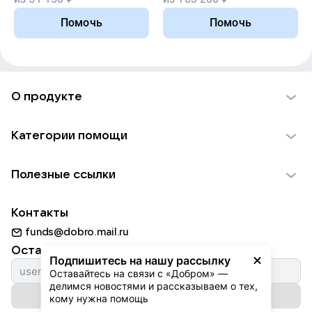
Помочь
Помочь
О продукте
О проекте VK Добро
Категории помощи
Отчеты VK Добро
Детям
Использование материалов
Полезные ссылки
Взрослым
Обратная связь
Найти фонд
Пожилым
Контакты
Для НКО
Волонтеры
Животным
funds@dobro.mail.ru
Партнерам
Добрый день
Оставайтесь с нами
Природе
Подпишитесь на нашу рассылку
Истории
Оставайтесь на связи с «Добром» — 
Культуре
делимся новостями и рассказываем о тех, 
Автоплатежи
Подписаться на рассылку
Фондам
кому нужна помощь