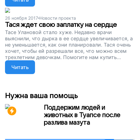
скоро будет здорова, но деньги по-прежнему
нужны детям, которые тоже страдают от пороков
сердца. Помогите им вылечиться и наверстать
26 ноября 2017
Новости проекта
упущенное детство, поддержите наш проект!
Тася ждет свою заплатку на сердце
Тасе Улановой стало хуже. Недавно врачи
выяснили, что дырка в ее сердце увеличивается, а
не уменьшается, как они планировали. Тася очень
хочет, чтобы ей разрешали все, что можно всем
трехлетним девочкам. Помогите нам купить
окклюдер для нашей подопечной и закрыть дырку
Читать
в ее сердце, поддержите наш проект!
Нужна ваша помощь
Поддержим людей и
животных в Туапсе после
разлива мазута