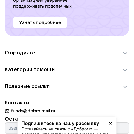
организациям увереннее
поддерживать подопечных
Узнать подробнее
О продукте
О проекте VK Добро
Категории помощи
Отчеты VK Добро
Детям
Использование материалов
Полезные ссылки
Взрослым
Обратная связь
Найти фонд
Пожилым
Контакты
Для НКО
Волонтеры
Животным
funds@dobro.mail.ru
Партнерам
Добрый день
Оставайтесь с нами
Природе
Подпишитесь на нашу рассылку
Истории
Оставайтесь на связи с «Добром» — 
Культуре