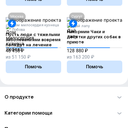
Москва
Сургут
Дом милосердия кузнеца
Дай лапу
Лобова
Накормим Чаки и
Пусть люди с тяжелыми
десятки других собак в
заболеваниями вовремя
приюте
попадут на лечение
48 456
₽
128 880
₽
из
51 150
₽
из
163 200
₽
Помочь
Помочь
О продукте
О проекте VK Добро
Категории помощи
Отчеты VK Добро
Детям
Использование материалов