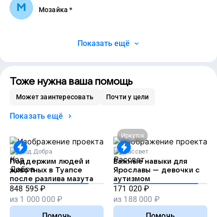
Мозайка *
Показать ещё
Тоже нужна ваша помощь
Может заинтересовать
Почти у цели
Показать ещё
Иркутск
Код Добра
Рассвет
Поддержим людей и
Важные навыки для
животных в Туапсе
Ярославы — девочки с
после разлива мазута
аутизмом
848 595
₽
171 020
₽
из
1 000 000
₽
из
188 000
₽
Помочь
Помочь