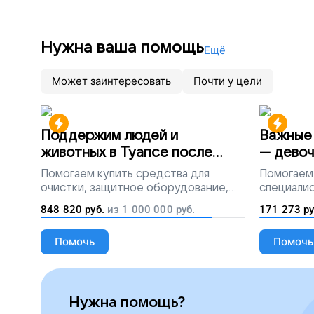
Для этого нужно оплатить дорогой ген
мечту, поддержите наш проект!
Нужна ваша помощь
Ещё
Может заинтересовать
Почти у цели
Поддержим людей и
Важные 
животных в Туапсе после
— девоч
разлива мазута
Помогаем
купить средства для
Помогаем
очистки, защитное оборудование,
специалис
лекарства, корм и предметы первой
848 820
руб.
из
1 000 000
руб.
171 273
ру
необходимости
Помочь
Помочь
Нужна помощь?