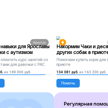
етический анализ. Помогите Кате исполнить свою
Иркутск
навыки для Ярославы
Накормим Чаки и деся
ки с аутизмом
других собак в приют
оплатить курс занятий со
Помогаем
купить корм для 
тами для девочки с РАС
приюте
б.
из
188 000
руб.
134 081
руб.
из
163 200
руб.
Помочь
Регулярная помо