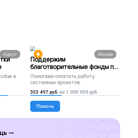
Сургут
Москва
тки
Поддержим
е
благотворительные фонды по
всей России
собак в
Помогаем
оплатить работу
системных проектов
благотворительных организаций
353 497
руб.
из
1 000 000
руб.
Помочь
щь —