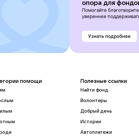
опора для фондо
Помогайте благотворит
увереннее поддерживат
Узнать подробнее
егории помощи
Полезные ссылки
ям
Найти фонд
ослым
Волонтеры
илым
Добрый день
отным
Истории
роде
Автоплатежи