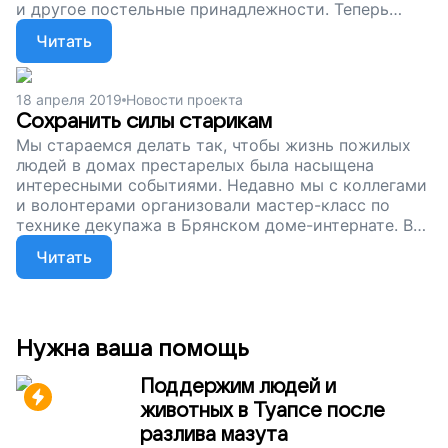
и другое постельные принадлежности. Теперь
бабушки и дедушки спят не на старом изношенном
Читать
белье, а укрываются новыми мягкими одеялами.
Подарить одиноким старикам достойную
старость может каждый – сейчас мы собираем
18 апреля 2019
Новости проекта
деньги на новые душевые кабины. Поддержите наш
Сохранить силы старикам
проект!
Мы стараемся делать так, чтобы жизнь пожилых
людей в домах престарелых была насыщена
интересными событиями. Недавно мы с коллегами
и волонтерами организовали мастер-класс по
технике декупажа в Брянском доме-интернате. Все
были рады творческому занятию, возможности
Читать
пообщаться, сделать что-то своими руками. Из
таких счастливых встреч, в том числе, и
складывается достойная старость. Сейчас мы
собираем деньги, чтобы переоборудовать душевые
комнаты. Для нас утренний душ – это рутинная
Нужна ваша помощь
вещь, которую мы даже не замечаем. А для
дедушек и бабушек это может быть настоящим
Поддержим людей и
испытанием. Поддержите наш проект!
животных в Туапсе после
разлива мазута