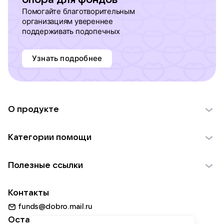
Помогайте благотворительным
организациям увереннее
поддерживать подопечных
Узнать подробнее
О продукте
О проекте VK Добро
Категории помощи
Отчеты VK Добро
Детям
Использование материалов
Полезные ссылки
Взрослым
Обратная связь
Найти фонд
Пожилым
Контакты
Для НКО
Волонтеры
Животным
funds@dobro.mail.ru
Партнерам
Добрый день
Оставайтесь с нами
Природе