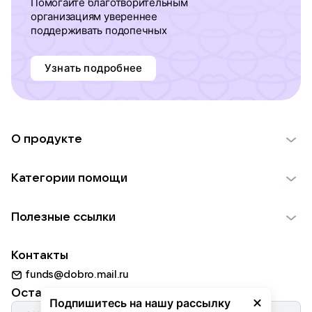
Помогайте благотворительным
организациям увереннее
поддерживать подопечных
Узнать подробнее
О продукте
О проекте VK Добро
Категории помощи
Отчеты VK Добро
Детям
Использование материалов
Полезные ссылки
Взрослым
Обратная связь
Найти фонд
Пожилым
Контакты
Для НКО
Волонтеры
Животным
funds@dobro.mail.ru
Партнерам
Добрый день
Оставайтесь с нами
Природе
Подпишитесь на нашу рассылку
Истории