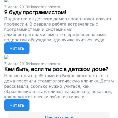
ждет более глубокое погружение в профессию. Но
7 марта 2019
Новости проекта
без вашей помощи нам не справится. Помогите
Я буду программистом!
подросткам, которые остались без родителей,
Подростки из детских домов продолжают изучать
подготовиться к самостоятельной жизни и не
профессии. В феврале ребята встречались с
потерять себя во взрослом мире, поддержите наш
программистами и системными
проект!
администраторами: вместе с профессионалами
подростки обсуждали, где лучше учиться, куда
пойти на практику, как сделать первые шаги в
Читать
технической специальности. Сейчас мы
продолжаем собирать деньги, чтобы устраивать
для подростков из детских домов
7 марта 2019
Новости проекта
профессиональные пробы. Помогите ребятам
Кем быть, если ты рос в детском доме?
найти себя и сделать важный выбор, о котором не
Недавно мы с ребятами из Быковского детского
придется сожалеть. Поддержите наш проект!
дома посетили стоматологическую клинику. Детям
рассказали, сколько нужно учиться, как
образование и стаж влияют на зарплату, показали,
как делаются слепки зубов из гипса и
рентгеновские снимки. Сейчас мы продолжаем
Читать
собирать деньги, чтобы дети-сироты могли и
дальше знакомиться с разными профессиями,
определяться с будущим и принимать решения.
Показать ещё