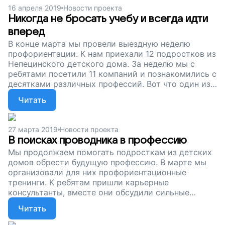
учебы. Сейчас мы продолжаем собирать деньги,
16 апреля 2019
Новости проекта
чтобы устраивать для детей из детского дома
Никогда не бросать учебу и всегда идти
индивидуальные и групповые консультации для
вперед
выбора профессии. Поддержите наш проект!
В конце марта мы провели выездную неделю
профориентации. К нам приехали 12 подростков из
Непецинского детского дома. За неделю мы с
ребятами посетили 11 компаний и познакомились с
десятками различных профессий. Вот что один из
участников ответил на вопрос, чему он научился
Читать
за это время: «Я научился рано вставать, мне
проще стало общаться с людьми, и самое главное
– никогда не бросать учебу и всегда идти вперед».
27 марта 2019
Новости проекта
Сейчас мы собираем деньги, чтобы поддерживать
В поисках проводника в профессию
подростков, которые остались без родителей. Их
Мы продолжаем помогать подросткам из детских
ждет сложная взрослая жизнь, непростой выбор,
домов обрести будущую профессию. В марте мы
неизбежные проблемы. Мы можем помочь им
организовали для них профориентационные
избежать фатальных ошибок. Поддержите наш
тренинги. К ребятам пришли карьерные
проект!
консультанты, вместе они обсудили сильные
стороны, увлечения, интересы каждого из ребят и
Читать
на основе этого выбрали для них возможные
профессиональные сферы. Дальше подростков