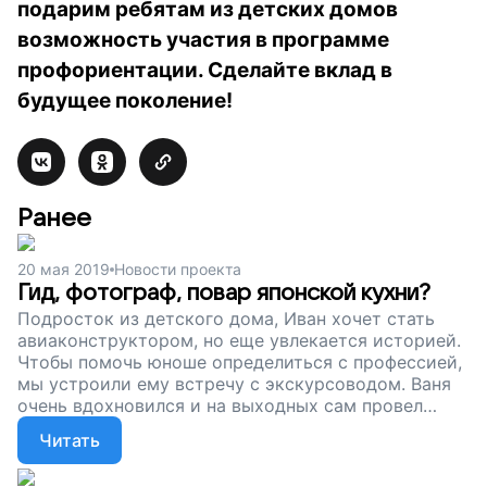
подарим ребятам из детских домов
возможность участия в программе
профориентации. Сделайте вклад в
будущее поколение!
Ранее
20 мая 2019
Новости проекта
Гид, фотограф, повар японской кухни?
Подросток из детского дома, Иван хочет стать
авиаконструктором, но еще увлекается историей.
Чтобы помочь юноше определиться с профессией,
мы устроили ему встречу с экскурсоводом. Ваня
очень вдохновился и на выходных сам провел
экскурсию по Москве для ребят из своего
Читать
детского дома. Возможно, это станет его
призванием, а может – подработкой на время