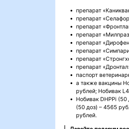
препарат «Каникван
препарат «Селафорт
препарат «Фронтлай
препарат «Милпразо
препарат «Дирофен 
препарат «Симпарик
препарат «Стронгхо
препарат «Дронтал»
паспорт ветеринарн
а также вакцины Ноб
рублей; Нобивак L4 
Нобивак DHPPi (50 
(50 доз) – 4565 руб
рублей.