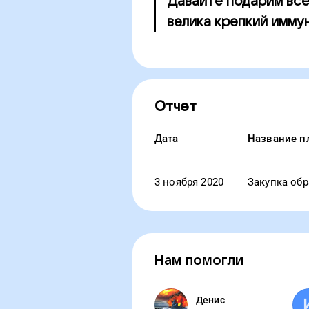
Давайте подарим все
велика крепкий имму
Отчет
Дата
Название п
3 ноября 2020
Закупка обр
Нам помогли
Денис