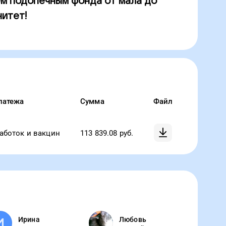
м подопечным фонда от мала до
нитет!
латежа
Сумма
Файл
аботок и вакцин
113 839.08
руб.
Ирина
Любовь