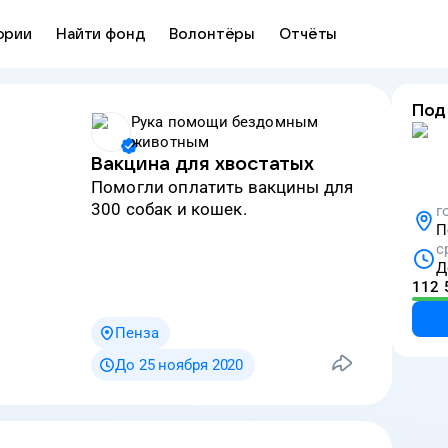
ории
Найти фонд
Волонтёры
Отчёты
Под
Рука помощи бездомным
животным
Вакцина для хвостатых
Помогли оплатить вакцины для
300 собак и кошек.
г
П
с
Д
112 
Пенза
До 25 ноября 2020