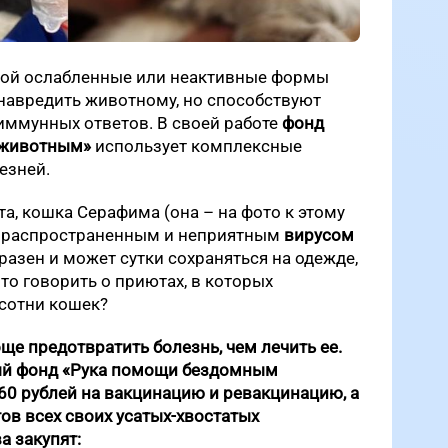
бой ослабленные или неактивные формы
 навредить животному, но способствуют
иммунных ответов. В своей работе
фонд
 животным»
использует комплексные
езней.
а, кошка Серафима (она – на фото к этому
нь распространенным и неприятным
вирусом
разен и может сутки сохраняться на одежде,
Что говорить о приютах, в которых
сотни кошек?
ще предотвратить болезнь, чем лечить ее.
ый фонд «Рука помощи бездомным
60 рублей на вакцинацию и ревакцинацию, а
тов всех своих усатых-хвостатых
а закупят: