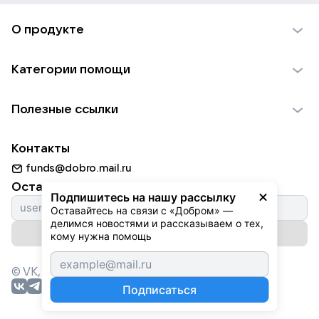
О продукте
О проекте VK Добро
Категории помощи
Отчеты VK Добро
Детям
Использование материалов
Полезные ссылки
Взрослым
Обратная связь
Найти фонд
Пожилым
Контакты
Для НКО
Волонтеры
Животным
funds@dobro.mail.ru
Партнерам
Добрый день
Оставайтесь с нами
Природе
Подпишитесь на нашу рассылку
Истории
Оставайтесь на связи с «Добром» — 
Культуре
делимся новостями и рассказываем о тех, 
Автоплатежи
Подписаться на рассылку
Фондам
кому нужна помощь
© VK,
2026
г. Все права защищены.
Подписаться