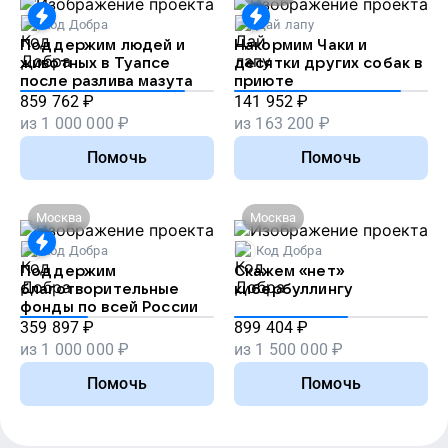
Код Добра
Дай лапу
Поддержим людей и
Накормим Чаки и
животных в Туапсе
десятки других собак в
после разлива мазута
приюте
859 762
₽
141 952
₽
из
1 000 000
₽
из
163 200
₽
Помочь
Помочь
Москва
Москва
Код Добра
Код Добра
Поддержим
Скажем «нет»
благотворительные
кибербуллингу
фонды по всей России
359 897
₽
899 404
₽
из
1 000 000
₽
из
1 500 000
₽
Помочь
Помочь