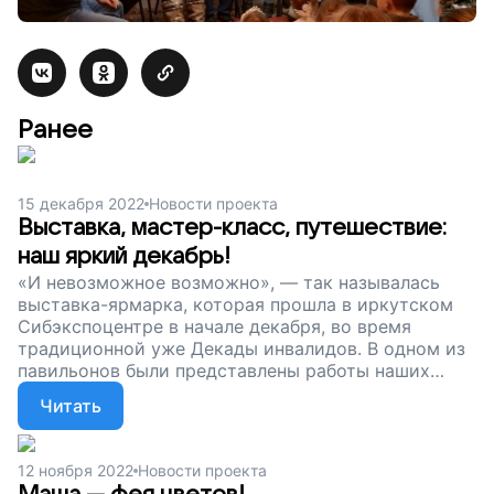
Ранее
15 декабря 2022
Новости проекта
Выставка, мастер-класс, путешествие:
наш яркий декабрь!
«И невозможное возможно», — так называлась
выставка-ярмарка, которая прошла в иркутском
Сибэкспоцентре в начале декабря, во время
традиционной уже Декады инвалидов. В одном из
павильонов были представлены работы наших
особенных мастеров. Маша, ее друзья и педагоги
Читать
побывали в Сибэкспоцентре, а на следующий день
сами принимали гостей — выставка прошла и в
наших мастерских. Друзья, спасибо, что
12 ноября 2022
Новости проекта
поддерживаете нас. Сейчас наш сбор