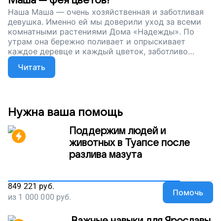
Маша — фея цветов!
продолжается. Поддержите Дом «Надежды».
Наша Маша — очень хозяйственная и заботливая
Пусть у Маши и ее друзей будет место, где им
девушка. Именно ей мы доверили уход за всеми
всегда рады!
комнатными растениями Дома «Надежды». По
утрам она бережно поливает и опрыскивает
каждое деревце и каждый цветок, заботливо
подвязывает слабые ветки и рыхлит почву в
Читать
горшках. Удивительно, но даже сейчас, когда дни
совсем короткие, у Маши цветут цветы! Спасибо
нашей волшебнице. Друзья, сейчас мы
продолжаем сбор. Поддержите Машу и других
особенных мастеров. Пусть они живут ярко. Пусть
Нужна ваша помощь
занимаются любимым делом!
Поддержим людей и
животных в Туапсе после
разлива мазута
849 221
руб.
Помочь
из
1 000 000
руб.
Важные навыки для Ярославы