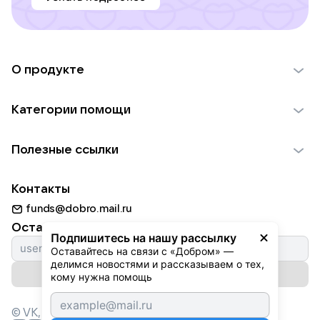
О продукте
О проекте VK Добро
Категории помощи
Отчеты VK Добро
Детям
Использование материалов
Полезные ссылки
Взрослым
Обратная связь
Найти фонд
Пожилым
Контакты
Для НКО
Волонтеры
Животным
funds@dobro.mail.ru
Партнерам
Добрый день
Оставайтесь с нами
Природе
Подпишитесь на нашу рассылку
Истории
Оставайтесь на связи с «Добром» — 
Культуре
делимся новостями и рассказываем о тех, 
Автоплатежи
Подписаться на рассылку
Фондам
кому нужна помощь
© VK,
2026
г. Все права защищены.