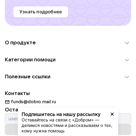
Узнать подробнее
О продукте
О проекте VK Добро
Категории помощи
Отчеты VK Добро
Детям
Использование материалов
Полезные ссылки
Взрослым
Обратная связь
Найти фонд
Пожилым
Контакты
Для НКО
Волонтеры
Животным
funds@dobro.mail.ru
Партнерам
Добрый день
Оставайтесь с нами
Природе
Подпишитесь на нашу рассылку
Истории
Оставайтесь на связи с «Добром» — 
Культуре
делимся новостями и рассказываем о тех, 
Автоплатежи
Подписаться на рассылку
Фондам
кому нужна помощь