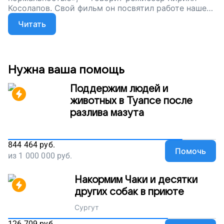
Косолапов. Свой фильм он посвятил работе нашего
фонда. А мы продолжаем сбор. Поддержите нас.
Читать
Пусть дети из детских домов не остаются одни!
Нужна ваша помощь
Поддержим людей и
животных в Туапсе после
разлива мазута
844 464
руб.
Помочь
из
1 000 000
руб.
Накормим Чаки и десятки
других собак в приюте
Сургут
126 709
руб.