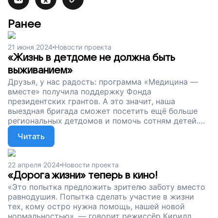
Ранее
21 июня 2024
Новости проекта
«Жизнь в детдоме не должна быть
выживанием»
Друзья, у нас радость: программа «Медицина —
вместе» получила поддержку Фонда
президентских грантов. А это значит, наша
выездная бригада сможет посетить ещё больше
региональных детдомов и помочь сотням детей.
Сейчас наш сбор продолжается. Давайте не будем
Читать
останавливаться. Подарим ребятам, которые
растут без родителей, шанс на счастье!
22 апреля 2024
Новости проекта
«Дорога жизни» теперь в кино!
«Это попытка предложить зрителю заботу вместо
равнодушия. Попытка сделать участие в жизни
тех, кому остро нужна помощь, нашей новой
нормальностью», — говорит режиссёр Кирилл