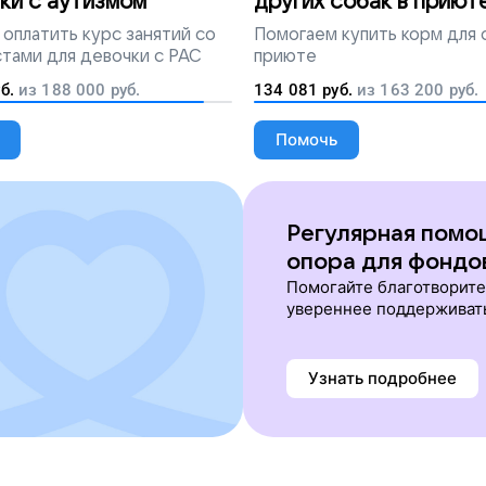
ки с аутизмом
других собак в приют
оплатить курс занятий со
Помогаем
купить корм для 
тами для девочки с РАС
приюте
б.
из
188 000
руб.
134 081
руб.
из
163 200
руб.
Помочь
Регулярная помо
опора для фондо
Помогайте благотворит
увереннее поддерживат
Узнать подробнее