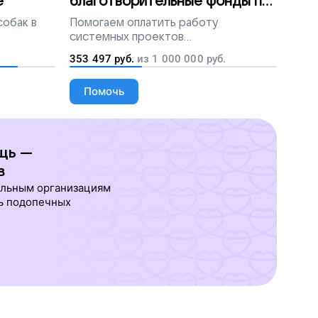
е
благотворительные фонды по
всей России
собак в
Помогаем
оплатить работу
системных проектов
благотворительных организаций
353 497
руб.
из
1 000 000
руб.
Помочь
щь —
в
ельным организациям
ь подопечных