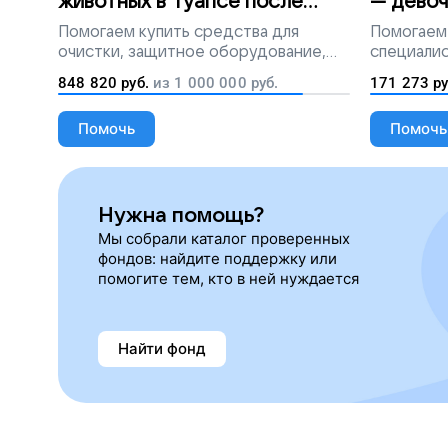
животных в Туапсе после
— девоч
разлива мазута
Помогаем
купить средства для
Помогаем
очистки, защитное оборудование,
специалис
лекарства, корм и предметы первой
848 820
руб.
из
1 000 000
руб.
171 273
ру
необходимости
Помочь
Помочь
Нужна помощь?
Мы собрали каталог проверенных
фондов: найдите поддержку или
помогите тем, кто в ней нуждается
Найти фонд