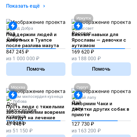
Показать ещё
Иркутск
Код Добра
Рассвет
Поддержим людей и
Важные навыки для
животных в Туапсе
Ярославы — девочки с
после разлива мазута
аутизмом
847 245
₽
169 620
₽
из
1 000 000
₽
из
188 000
₽
Помочь
Помочь
Москва
Сургут
Дом милосердия кузнеца
Дай лапу
Лобова
Накормим Чаки и
Пусть люди с тяжелыми
десятки других собак в
заболеваниями вовремя
приюте
попадут на лечение
47 446
₽
127 730
₽
из
51 150
₽
из
163 200
₽