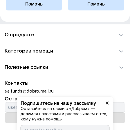
Помочь
Помочь
О продукте
О проекте VK Добро
Категории помощи
Отчеты VK Добро
Детям
Использование материалов
Полезные ссылки
Взрослым
Обратная связь
Найти фонд
Пожилым
Контакты
Для НКО
Волонтеры
Животным
funds@dobro.mail.ru
Партнерам
Добрый день
Оставайтесь с нами
Природе
Подпишитесь на нашу рассылку
Истории
Оставайтесь на связи с «Добром» — 
Культуре
делимся новостями и рассказываем о тех, 
Автоплатежи
Подписаться на рассылку
Фондам
кому нужна помощь