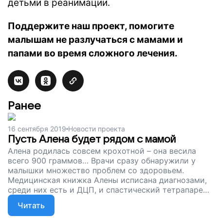
детьми в реанимации.
Поддержите наш проект, помогите
малышам не разлучаться с мамами и
папами во время сложного лечения.
Ранее
16 сентября 2019
Новости проекта
Пусть Алена будет рядом с мамой
Алена родилась совсем крохотной – она весила
всего 900 граммов… Врачи сразу обнаружили у
малышки множество проблем со здоровьем.
Медицинская книжка Алены исписана диагнозами,
среди них есть и ДЦП, и спастический тетрапарез.
Сейчас Алене 11 лет, и за годы жизни она уже
Читать
множество раз лежала в реанимации