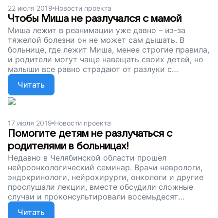
малышам не разлучаться с мамой!
22 июля 2019
Новости проекта
Чтобы Миша не разлучался с мамой
Миша лежит в реанимации уже давно – из-за
тяжелой болезни он не может сам дышать. В
больнице, где лежит Миша, менее строгие правила,
и родители могут чаще навещать своих детей, но
малыши все равно страдают от разлуки с
родными. Поэтому мы собираем деньги на
Читать
проведения семинара обучающего семинара
«Открытые детские реанимации» для врачей.
Поддержите наш проект, помогите малышам не
разлучаться с мамой!
17 июля 2019
Новости проекта
Помогите детям не разлучаться с
родителями в больницах!
Недавно в Челябинской области прошел
нейроонкологический семинар. Врачи неврологи,
эндокринологи, нейрохирурги, онкологи и другие
прослушали лекции, вместе обсудили сложные
случаи и проконсультировали восемьдесят
пациентов. А мы продолжаем собирать средства
Читать
на проведение обучающего семинара для врачей,