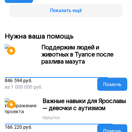
чтобы объяснить медикам, как обустроить
посещения в реанимации. Ведь тогда дети не
Показать ещё
будут разлучаться с мамами в больницах.
Поддержите наш проект!
Нужна ваша помощь
Поддержим людей и
животных в Туапсе после
разлива мазута
846 594
руб.
Помочь
из
1 000 000
руб.
Важные навыки для Ярославы
— девочки с аутизмом
Иркутск
166 220
руб.
Помочь