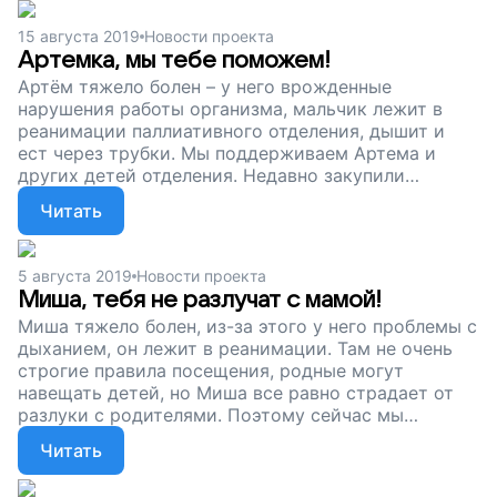
паллиативного отделения. Мы поддерживаем
Алену и других детей, которые лежат в
15 августа 2019
Новости проекта
реанимации. Для нас очень важно, чтобы во время
Артемка, мы тебе поможем!
непростого лечения рядом с ними были мамы.
​Артём тяжело болен – у него врожденные
нарушения работы организма, мальчик лежит в
реанимации паллиативного отделения, дышит и
ест через трубки. Мы поддерживаем Артема и
других детей отделения. Недавно закупили
питание, а сейчас собираем деньги, чтобы
Читать
провести обучающий семинар «Открытые детские
реанимации» для врачей. Поддержите наш проект,
помогите малышам не разлучаться с мамой!​
5 августа 2019
Новости проекта
Миша, тебя не разлучат с мамой!
Миша тяжело болен, из-за этого у него проблемы с
дыханием, он лежит в реанимации. Там не очень
строгие правила посещения, родные могут
навещать детей, но Миша все равно страдает от
разлуки с родителями. Поэтому сейчас мы
собираем деньги, чтобы провести обучающий
Читать
семинар «Открытые детские реанимации» для
врачей. Поддержите наш проект, помогите