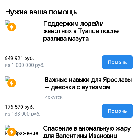
квартире многого не хватает, поэтому наш сбор
продолжается. Поддержите проект. Пусть Влад и
Нужна ваша помощь
его друзья учатся жить самостоятельно. Пусть
станут счастливыми взрослыми!
Поддержим людей и
животных в Туапсе после
разлива мазута
849 921
руб.
Помочь
из
1 000 000
руб.
Важные навыки для Ярославы
— девочки с аутизмом
Иркутск
176 570
руб.
Помочь
из
188 000
руб.
Спасение в аномальную жару
для Валентины Ивановны