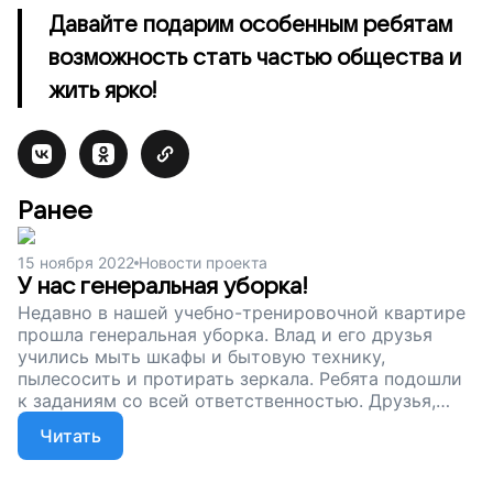
Давайте подарим особенным ребятам
возможность стать частью общества и
жить ярко!
Ранее
15 ноября 2022
Новости проекта
У нас генеральная уборка!
Недавно в нашей учебно-тренировочной квартире
прошла генеральная уборка. Влад и его друзья
учились мыть шкафы и бытовую технику,
пылесосить и протирать зеркала. Ребята подошли
к заданиям со всей ответственностью. Друзья,
чтобы наши подопечные продолжали учиться
Читать
самостоятельной жизни, мы хотим оборудовать
для них полноценное функциональное
пространство. Пока в учебно-тренировочной