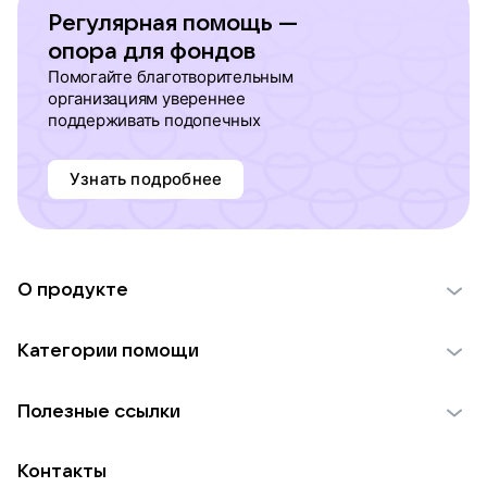
Регулярная помощь —
опора для фондов
Помогайте благотворительным
организациям увереннее
поддерживать подопечных
Узнать подробнее
О продукте
О проекте VK Добро
Категории помощи
Отчеты VK Добро
Детям
Использование материалов
Полезные ссылки
Взрослым
Обратная связь
Найти фонд
Пожилым
Контакты
Для НКО