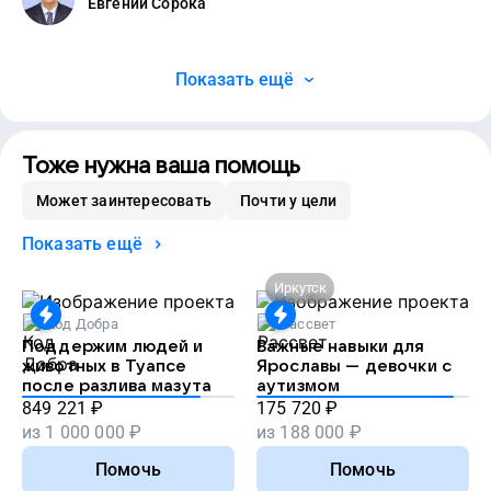
Евгений Сорока
Показать ещё
Тоже нужна ваша помощь
Может заинтересовать
Почти у цели
Показать ещё
Иркутск
Код Добра
Рассвет
Поддержим людей и
Важные навыки для
животных в Туапсе
Ярославы — девочки с
после разлива мазута
аутизмом
849 221
₽
175 720
₽
из
1 000 000
₽
из
188 000
₽
Помочь
Помочь