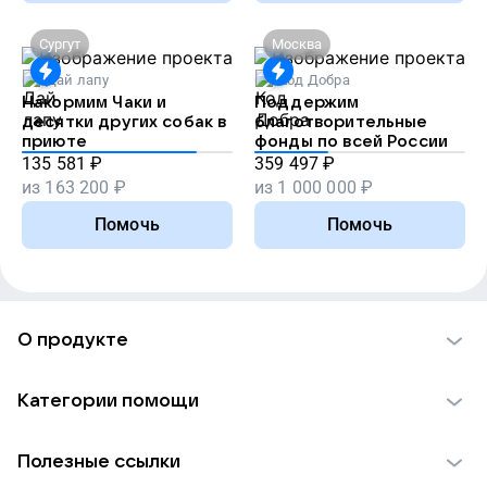
Сургут
Москва
Дай лапу
Код Добра
Накормим Чаки и
Поддержим
десятки других собак в
благотворительные
приюте
фонды по всей России
135 581
₽
359 497
₽
из
163 200
₽
из
1 000 000
₽
Помочь
Помочь
О продукте
О проекте VK Добро
Категории помощи
Отчеты VK Добро
Детям
Использование материалов
Полезные ссылки
Взрослым