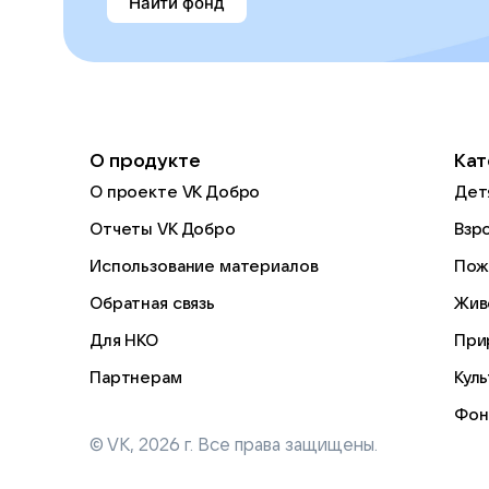
Найти фонд
О продукте
Кат
О проекте VK Добро
Дет
Отчеты VK Добро
Взр
Использование материалов
Пож
Обратная связь
Жив
Для НКО
При
Партнерам
Кул
Фон
© VK,
2026
г. Все права защищены.