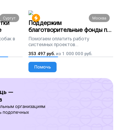
Сургут
Москва
тки
Поддержим
е
благотворительные фонды по
всей России
собак в
Помогаем
оплатить работу
системных проектов
благотворительных организаций
353 497
руб.
из
1 000 000
руб.
Помочь
щь —
в
ельным организациям
ь подопечных