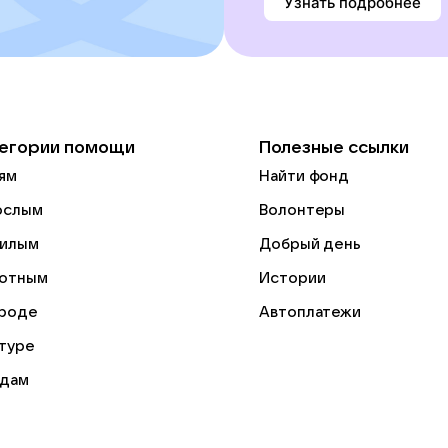
Узнать подробнее
егории помощи
Полезные ссылки
ям
Найти фонд
ослым
Волонтеры
илым
Добрый день
отным
Истории
роде
Автоплатежи
ьтуре
дам