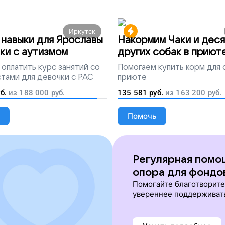
Иркутск
навыки для Ярославы
Накормим Чаки и деся
ки с аутизмом
других собак в приют
оплатить курс занятий со
Помогаем
купить корм для 
тами для девочки с РАС
приюте
б.
из
188 000
руб.
135 581
руб.
из
163 200
руб.
Помочь
Регулярная помо
опора для фондо
Помогайте благотворит
увереннее поддерживат