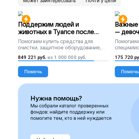
Может заинтересовать
Почти у цели
Поддержим людей и
Важные 
животных в Туапсе после
— девоч
разлива мазута
Помогаем
купить средства для
Помогаем
очистки, защитное оборудование,
специалис
лекарства, корм и предметы первой
849 221
руб.
из
1 000 000
руб.
175 720
ру
необходимости
Помочь
Помочь
Нужна помощь?
Мы собрали каталог проверенных
фондов: найдите поддержку или
помогите тем, кто в ней нуждается