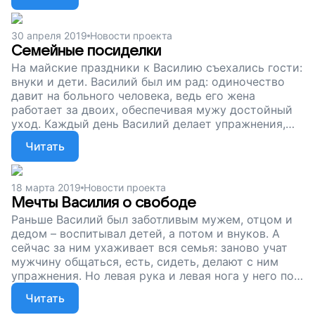
чтобы пожилой мужчина мог вернуть себе силы,
которые забрал инсульт. Болезнь можно повернуть
вспять – поддержите наш проект!
30 апреля 2019
Новости проекта
Семейные посиделки
На майские праздники к Василию съехались гости:
внуки и дети. Василий был им рад: одиночество
давит на больного человека, ведь его жена
работает за двоих, обеспечивая мужу достойный
уход. Каждый день Василий делает упражнения,
чтобы восстановиться после инсульта, к нему
Читать
домой приходят специалисты, но этого мало.
Сейчас мужчине необходим курс реабилитации в
клинике, где ему помогут вернуть утраченные
18 марта 2019
Новости проекта
навыки и силы. Но на это нужны деньги.
Мечты Василия о свободе
Поддержите наш проект!
Раньше Василий был заботливым мужем, отцом и
дедом – воспитывал детей, а потом и внуков. А
сейчас за ним ухаживает вся семья: заново учат
мужчину общаться, есть, сидеть, делают с ним
упражнения. Но левая рука и левая нога у него по-
прежнему не двигаются. Василию можно помочь –
Читать
ему необходима реабилитация в центре, где