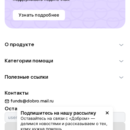
Узнать подробнее
О продукте
О проекте VK Добро
Категории помощи
Отчеты VK Добро
Детям
Использование материалов
Полезные ссылки
Взрослым
Обратная связь
Найти фонд
Пожилым
Контакты
Для НКО
Волонтеры
Животным
funds@dobro.mail.ru
Партнерам
Добрый день
Оставайтесь с нами
Природе
Подпишитесь на нашу рассылку
Истории
Оставайтесь на связи с «Добром» — 
Культуре
делимся новостями и рассказываем о тех, 
Автоплатежи
Подписаться на рассылку
Фондам
кому нужна помощь