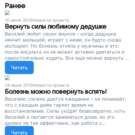
Ранее
10 июля 2019
Новости проекта
Вернуть силы любимому дедушке
Василий любит своих внуков – когда дедушка
нянчит малышей, играет с ними, он будто снова
молодеет. Но болезнь отняла у мужчины и это:
после инсульта он не может активно двигаться и
самостоятельно ходить. Все еще можно вернуть –
и Василий снова станет сильным и крепким
Читать
мужчиной, но нужна помощь специалистов.
Сейчас мы собираем деньги на курс реабилитации
для мужчины. Поддержите наш проект!
24 июня 2019
Новости проекта
Болезнь можно повернуть вспять!
Василию сложно дается ожидание – он понимает,
что с каждым днем теряет время на
восстановление. Силы уходят безвозвратно, хоть
Василий и пытается заниматься дома, но это
далеко не так эффективно, как работа с
профессионалами. Поэтому мы собираем деньги,
Читать