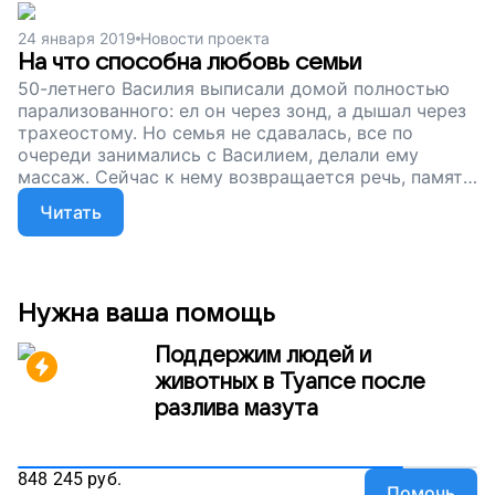
специалисты сумеют справиться с последствиями
инсульта. Помогите Василию вернуть себе
24 января 2019
Новости проекта
свободу, поддержите наш проект.
На что способна любовь семьи
50-летнего Василия выписали домой полностью
парализованного: ел он через зонд, а дышал через
трахеостому. Но семья не сдавалась, все по
очереди занимались с Василием, делали ему
массаж. Сейчас к нему возвращается речь, память,
двигаются правые рука и нога. Вот что пишет его
Читать
дочь: «Это сделала наша любовь и папино большое
желание выздороветь». Сейчас Василию нужна
помощь профессионалов – можно вернуть ему
силы и навыки, которые отнял инсульт. Помогите
Василию и его семье, поддержите наш проект!
Нужна ваша помощь
Поддержим людей и
животных в Туапсе после
разлива мазута
848 245
руб.
Помочь