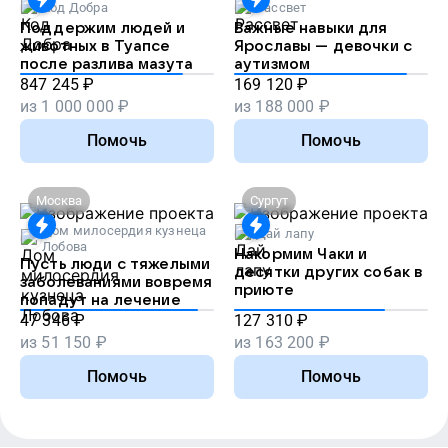
Код Добра
Рассвет
Поддержим людей и
Важные навыки для
животных в Туапсе
Ярославы — девочки с
после разлива мазута
аутизмом
847 245
₽
169 120
₽
из
1 000 000
₽
из
188 000
₽
Помочь
Помочь
Москва
Сургут
Дом милосердия кузнеца
Дай лапу
Лобова
Накормим Чаки и
Пусть люди с тяжелыми
десятки других собак в
заболеваниями вовремя
приюте
попадут на лечение
47 346
₽
127 310
₽
из
51 150
₽
из
163 200
₽
Помочь
Помочь