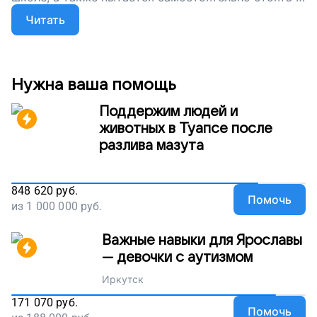
немного ходить. Мы хотим поделиться письмом ее
Читать
мамы - необыкновенно важным и честным.
Нужна ваша помощь
Поддержим людей и
животных в Туапсе после
разлива мазута
848 620
руб.
Помочь
из
1 000 000
руб.
Важные навыки для Ярославы
— девочки с аутизмом
Иркутск
171 070
руб.
Помочь