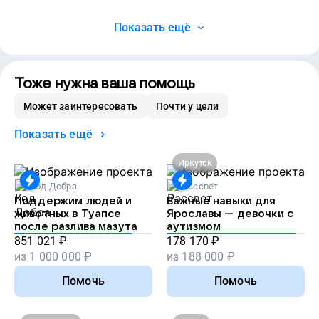
Показать ещё
Тоже нужна ваша помощь
Может заинтересовать
Почти у цели
Показать ещё
Иркутск
Код Добра
Рассвет
Поддержим людей и
Важные навыки для
животных в Туапсе
Ярославы — девочки с
после разлива мазута
аутизмом
851 021
₽
178 170
₽
из
1 000 000
₽
из
188 000
₽
Помочь
Помочь