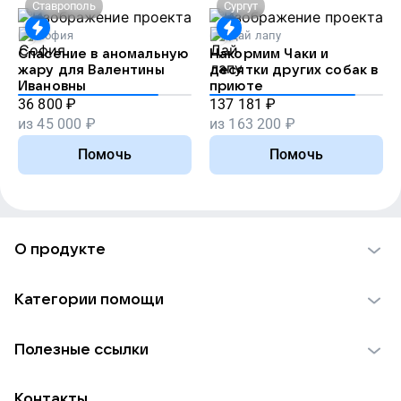
Ставрополь
Сургут
София
Дай лапу
Спасение в аномальную
Накормим Чаки и
жару для Валентины
десятки других собак в
Ивановны
приюте
36 800
₽
137 181
₽
из
45 000
₽
из
163 200
₽
Помочь
Помочь
О продукте
О проекте VK Добро
Категории помощи
Отчеты VK Добро
Детям
Использование материалов
Полезные ссылки
Взрослым
Обратная связь
Найти фонд
Пожилым
Контакты
Для НКО