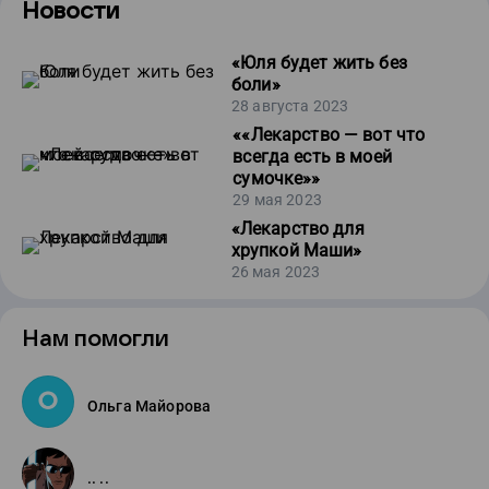
Новости
«
Юля будет жить без
боли
»
28 августа 2023
«
«Лекарство — вот что
всегда есть в моей
сумочке»
»
29 мая 2023
«
Лекарство для
хрупкой Маши
»
26 мая 2023
Нам помогли
Ольга Майорова
.. ..