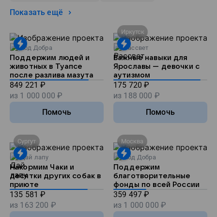
Показать ещё
Иркутск
Код Добра
Рассвет
Поддержим людей и
Важные навыки для
животных в Туапсе
Ярославы — девочки с
после разлива мазута
аутизмом
849 221
₽
175 720
₽
из
1 000 000
₽
из
188 000
₽
Помочь
Помочь
Сургут
Москва
Дай лапу
Код Добра
Накормим Чаки и
Поддержим
десятки других собак в
благотворительные
приюте
фонды по всей России
135 581
₽
359 497
₽
из
163 200
₽
из
1 000 000
₽