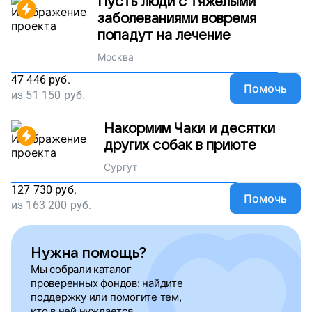
Пусть люди с тяжелыми
заболеваниями вовремя
попадут на лечение
Москва
47 446
руб.
Помочь
из
51 150
руб.
Накормим Чаки и десятки
других собак в приюте
Сургут
127 730
руб.
Помочь
из
163 200
руб.
Нужна помощь?
Мы собрали каталог
проверенных фондов: найдите
поддержку или помогите тем,
кто в ней нуждается