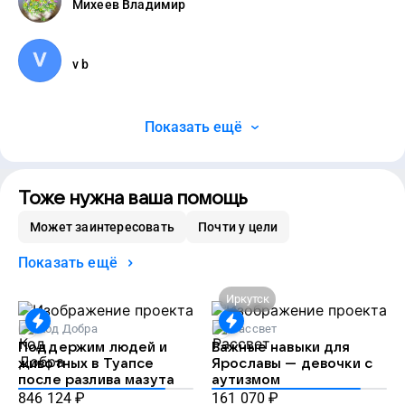
Михеев Владимир
v b
Показать ещё
Тоже нужна ваша помощь
Может заинтересовать
Почти у цели
Показать ещё
Иркутск
Код Добра
Рассвет
Поддержим людей и
Важные навыки для
животных в Туапсе
Ярославы — девочки с
после разлива мазута
аутизмом
846 124
₽
161 070
₽