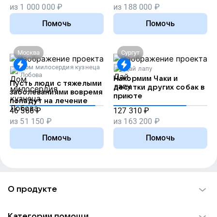
из
1 000 000
₽
из
188 000
₽
Помочь
Помочь
Москва
Сургут
Дом милосердия кузнеца
Дай лапу
Лобова
Накормим Чаки и
Пусть люди с тяжелыми
десятки других собак в
заболеваниями вовремя
приюте
попадут на лечение
46 566
₽
127 310
₽
из
51 150
₽
из
163 200
₽
Помочь
Помочь
О продукте
О проекте VK Добро
Категории помощи