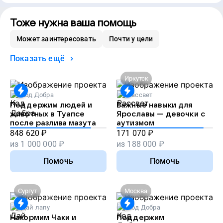
Тоже нужна ваша помощь
Может заинтересовать
Почти у цели
Показать ещё
Иркутск
Код Добра
Рассвет
Поддержим людей и
Важные навыки для
животных в Туапсе
Ярославы — девочки с
после разлива мазута
аутизмом
848 620
₽
171 070
₽
из
1 000 000
₽
из
188 000
₽
Помочь
Помочь
Сургут
Москва
Дай лапу
Код Добра
Накормим Чаки и
Поддержим