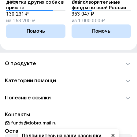
десятки других собак в
благотворительные
приюте
фонды по всей России
130 231
₽
353 047
₽
из
163 200
₽
из
1 000 000
₽
Помочь
Помочь
О продукте
О проекте VK Добро
Категории помощи
Отчеты VK Добро
Детям
Использование материалов
Полезные ссылки
Взрослым
Обратная связь
Найти фонд
Пожилым
Контакты
Для НКО
Волонтеры
Животным
funds@dobro.mail.ru
Партнерам
Добрый день
Оставайтесь с нами
Природе
Подпишитесь на нашу рассылку