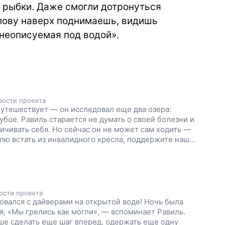
е рыбки. Даже смогли дотронуться
олову наверх поднимаешь, видишь
 неописуемая под водой».
вости проекта
путешествует — он исследовал еще два озера:
убое. Равиль старается не думать о своей болезни и
ничивать себя. Но сейчас он не может сам ходить —
лю встать из инвалидного кресла, поддержите наш
ости проекта
овался с дайверами на открытой воде! Ночь была
я, «Мы грелись как могли», — вспоминает Равиль.
е сделать еще шаг вперед, одержать еще одну