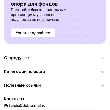
опора для фондов
Помогайте благотворительным
организациям увереннее
поддерживать подопечных
Узнать подробнее
О продукте
О проекте VK Добро
Категории помощи
Отчеты VK Добро
Детям
Использование материалов
Полезные ссылки
Взрослым
Обратная связь
Найти фонд
Пожилым
Контакты
Для НКО
Волонтеры
Животным
funds@dobro.mail.ru
Партнерам