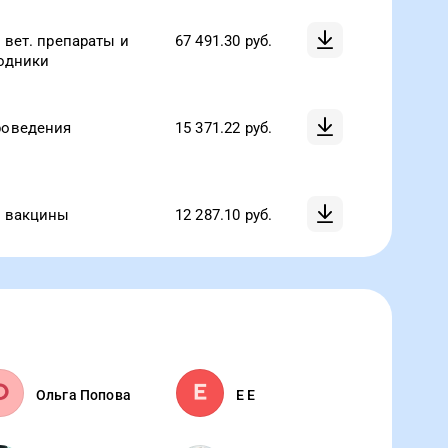
 вет. препараты и
67 491.30
руб.
ходники
роведения
15 371.22
руб.
а вакцины
12 287.10
руб.
Ольга Попова
E E