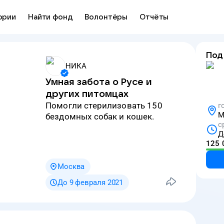
ории
Найти фонд
Волонтёры
Отчёты
Под
НИКА
Умная забота о Русе и
других питомцах
Помогли стерилизовать 150
г
М
бездомных собак и кошек.
с
Д
125 
Москва
До 9 февраля 2021