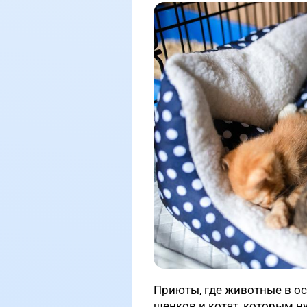
Приюты, где животные в о
щенков и котят, которым н