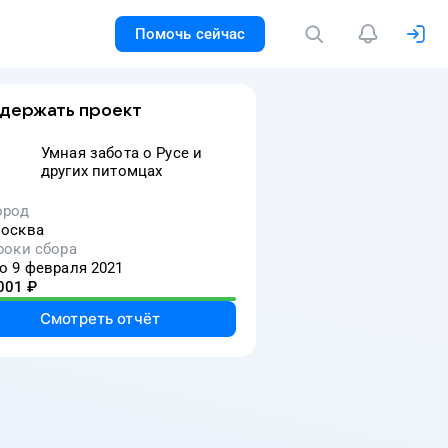
Помочь сейчас
держать проект
Умная забота о Русе и
других питомцах
ород
осква
роки сбора
о 9 февраля 2021
001
₽
Смотреть отчёт