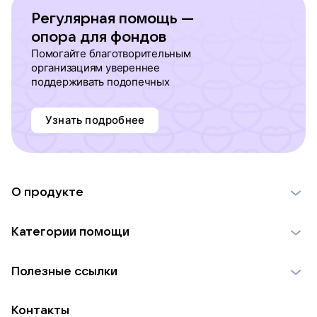
Регулярная помощь —
опора для фондов
Помогайте благотворительным
организациям увереннее
поддерживать подопечных
Узнать подробнее
О продукте
О проекте VK Добро
Категории помощи
Отчеты VK Добро
Детям
Использование материалов
Полезные ссылки
Взрослым
Обратная связь
Найти фонд
Пожилым
Контакты
Для НКО