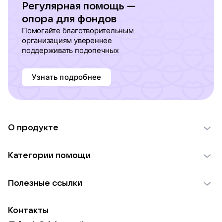
Регулярная помощь —
опора для фондов
Помогайте благотворительным
организациям увереннее
поддерживать подопечных
Узнать подробнее
О продукте
О проекте VK Добро
Категории помощи
Отчеты VK Добро
Детям
Использование материалов
Полезные ссылки
Взрослым
Обратная связь
Найти фонд
Пожилым
Контакты
Для НКО
Волонтеры