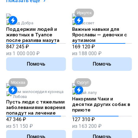
Показать ещё
Иркутск
Код Добра
Рассвет
Поддержим людей и
Важные навыки для
животных в Туапсе
Ярославы — девочки с
после разлива мазута
аутизмом
847 245
₽
169 120
₽
из
1 000 000
₽
из
188 000
₽
Помочь
Помочь
Москва
Сургут
Дом милосердия кузнеца
Дай лапу
Лобова
Накормим Чаки и
Пусть люди с тяжелыми
десятки других собак в
заболеваниями вовремя
приюте
попадут на лечение
47 346
₽
127 310
₽
из
51 150
₽
из
163 200
₽
Помочь
Помочь