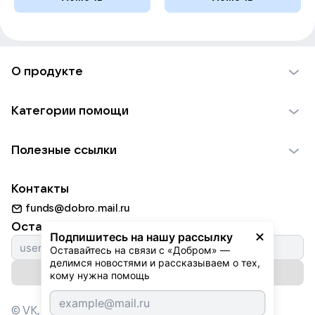
О продукте
О проекте VK Добро
Категории помощи
Отчеты VK Добро
Детям
Использование материалов
Полезные ссылки
Взрослым
Обратная связь
Найти фонд
Пожилым
Контакты
Для НКО
Волонтеры
Животным
funds@dobro.mail.ru
Партнерам
Добрый день
Оставайтесь с нами
Природе
Подпишитесь на нашу рассылку
Истории
Оставайтесь на связи с «Добром» — 
Культуре
делимся новостями и рассказываем о тех, 
Автоплатежи
Подписаться на рассылку
Фондам
кому нужна помощь
© VK,
2026
г. Все права защищены.